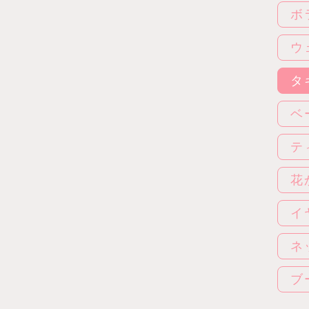
ボ
ウ
タ
ベ
テ
花
イ
ネ
ブ