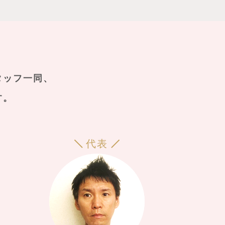
タッフ一同、
す。
代表