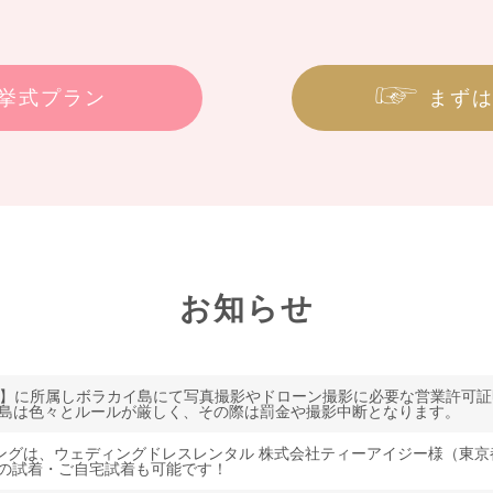
 挙式プラン
まず
お知らせ
ciation INC】に所属しボラカイ島にて写真撮影やドローン撮影に必要な営業
島は色々とルールが厳しく、その際は罰金や撮影中断となります。
ングは、ウェディングドレスレンタル 株式会社ティーアイジー様（東
での試着・ご自宅試着も可能です！