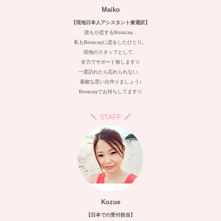
Maiko
【現地日本人アシスタント兼通訳】
誰もが恋するBoracay...
私もBoracayに恋をしたひとり。
現地のスタッフとして、
全力でサポート致します☆
一度訪れたら忘れられない、
素敵な思い出作りましょう♪
Boracayでお待ちしてます☆
STAFF
Kozue
【日本での受付担当】