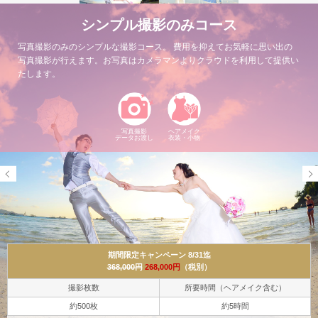
シンプル撮影のみコース
写真撮影のみのシンプルな撮影コース。
費用を抑えてお気軽に思い出の
写真撮影が行えます。お写真はカメラマンよりクラウドを利用して提供い
たします。
写真撮影
写真撮影
写真
ヘアメイク
ヘアメイク
データお渡し
データお渡し
リタッチ加工
衣装・小物
衣装・小物
期間限定キャンペーン 8/31迄
期間限定キャンペーン 8/31迄
408,000円
288,000円
（税別）
368,000円
268,000円
（税別）
撮影枚数（レタッチ画像）
所要時間（ヘアメイク含む）
撮影枚数
所要時間（ヘアメイク含む）
約500枚（約50枚）
約5時間
約500枚
約5時間