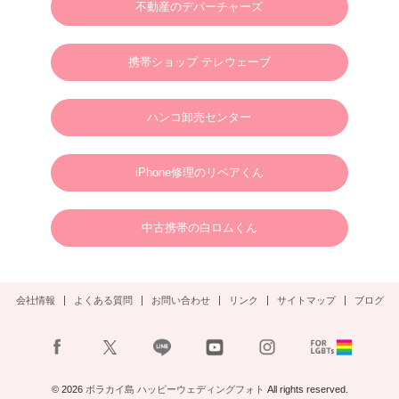
不動産のデパーチャーズ
2024.01.01
英語やタガログ語を話せる方向けプラン【 カメラマン＆ヘアメイクのみの手配と
なりますので、衣装などは全てお客様でご用意ください。128,000円(税別)】
携帯ショップ テレウェーブ
2025.01.01
新年のご挨拶
ハンコ卸売センター
謹んで新年のご挨拶を申し上げます。
旧年中は格別のご支援、ご愛顧を賜り、心より御礼申し上げます。
新しい年が、皆さまにとりまして、幸多き年となりますよう心よりお祈り申し上げ
るとともに、本年も変わらぬご支援を賜りますようお願い申し上げます。
2025年1月1日
ボラカイウェディングフォト一同
iPhone修理のリペアくん
2025.01.22
N様 2025年3月 ウェディングフォトご予約ありがとうございます。
中古携帯の白ロムくん
2024.09.02
S様 2025年3月 ウェディングフォトご予約ありがとうございます。
会社情報
よくある質問
お問い合わせ
リンク
サイトマップ
ブログ
2024.08.30
S様 2024年11月2日(土)ウェディングフォトご予約ありがとうございます。
2024.08.23
A様 12月末ウェディングフォト
© 2026
ボラカイ島 ハッピーウェディングフォト
All rights reserved.
お問い合わせありがとうございます。