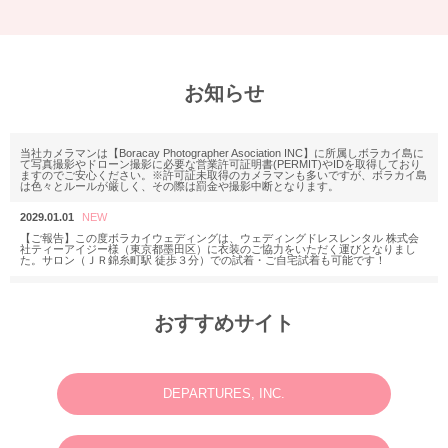
お知らせ
当社カメラマンは【Boracay Photographer Asociation INC】に所属しボラカイ島に
て写真撮影やドローン撮影に必要な営業許可証明書(PERMIT)やIDを取得しており
ますのでご安心ください。※許可証未取得のカメラマンも多いですが、ボラカイ島
は色々とルールが厳しく、その際は罰金や撮影中断となります。
2029.01.01
【ご報告】この度ボラカイウェディングは、ウェディングドレスレンタル 株式会
社ティーアイジー様（東京都墨田区）に衣装のご協力をいただく運びとなりまし
た。サロン（ＪＲ錦糸町駅 徒歩３分）での試着・ご自宅試着も可能です！
2025.11.18
M様 2025年12月or2026年2月
おすすめサイト
ウェディングフォトお問い合わせありがとうございます。
2025.06.23
N様 2025年7月 ウェディングフォト・動画・ドローンご予約ありがとうございま
す。
DEPARTURES, INC.
2025.03.07
M様 2025年4月 ウェディングフォトお問い合わせありがとうございます。