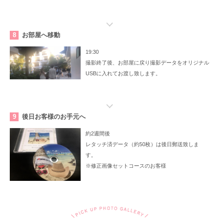
8
お部屋へ移動
19:30
撮影終了後、お部屋に戻り撮影データをオリジナル
USBに入れてお渡し致します。
9
後日お客様のお手元へ
約2週間後
レタッチ済データ（約50枚）は後日郵送致しま
す。
※修正画像セットコースのお客様