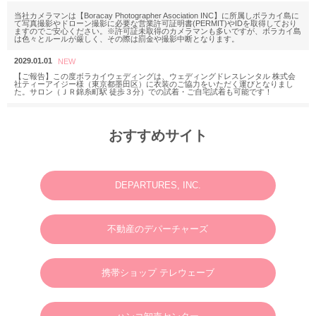
当社カメラマンは【Boracay Photographer Asociation INC】に所属しボラカイ島に
て写真撮影やドローン撮影に必要な営業許可証明書(PERMIT)やIDを取得しており
ますのでご安心ください。※許可証未取得のカメラマンも多いですが、ボラカイ島
は色々とルールが厳しく、その際は罰金や撮影中断となります。
2029.01.01
【ご報告】この度ボラカイウェディングは、ウェディングドレスレンタル 株式会
社ティーアイジー様（東京都墨田区）に衣装のご協力をいただく運びとなりまし
た。サロン（ＪＲ錦糸町駅 徒歩３分）での試着・ご自宅試着も可能です！
2025.11.18
M様 2025年12月or2026年2月
おすすめサイト
ウェディングフォトお問い合わせありがとうございます。
2025.06.23
N様 2025年7月 ウェディングフォト・動画・ドローンご予約ありがとうございま
す。
DEPARTURES, INC.
2025.03.07
M様 2025年4月 ウェディングフォトお問い合わせありがとうございます。
不動産のデパーチャーズ
2024.01.01
英語やタガログ語を話せる方向けプラン【 カメラマン＆ヘアメイクのみの手配と
なりますので、衣装などは全てお客様でご用意ください。128,000円(税別)】
携帯ショップ テレウェーブ
2025.01.01
新年のご挨拶