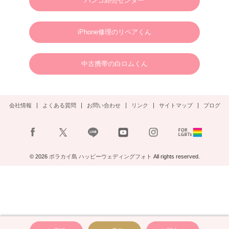
ハンコ卸売センター
謹んで新年のご挨拶を申し上げます。
旧年中は格別のご支援、ご愛顧を賜り、心より御礼申し上げます。
新しい年が、皆さまにとりまして、幸多き年となりますよう心よりお祈り申し上げ
るとともに、本年も変わらぬご支援を賜りますようお願い申し上げます。
2025年1月1日
ボラカイウェディングフォト一同
iPhone修理のリペアくん
2025.01.22
N様 2025年3月 ウェディングフォトご予約ありがとうございます。
中古携帯の白ロムくん
2024.09.02
S様 2025年3月 ウェディングフォトご予約ありがとうございます。
会社情報
よくある質問
お問い合わせ
リンク
サイトマップ
ブログ
2024.08.30
S様 2024年11月2日(土)ウェディングフォトご予約ありがとうございます。
2024.08.23
A様 12月末ウェディングフォト
© 2026
ボラカイ島 ハッピーウェディングフォト
All rights reserved.
お問い合わせありがとうございます。
2024.07.16
U様 8月ウェディングフォト
お問い合わせありがとうございます。
2024.07.08
H様 10月ウェディングフォト
お問い合わせありがとうございます。