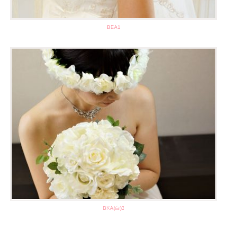
BEA1
BKA(白)3