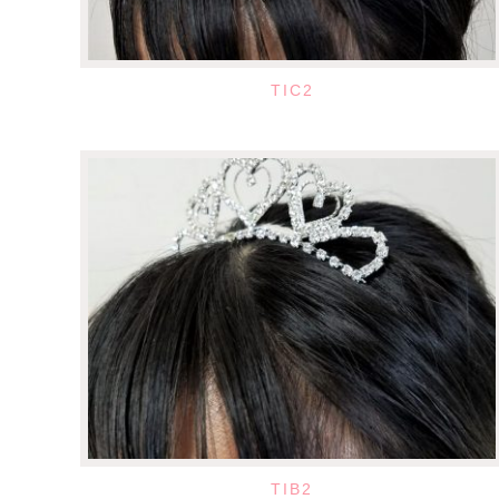
TIC2
TIB2