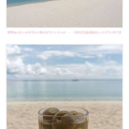
世界No.1ビーチボラカイ島のホワイトビーチ・・・5月22日(金)現在ロックダウン中です