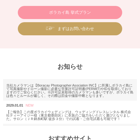
ボラカイ島 挙式プラン
まずはお問い合わせ
お知らせ
当社カメラマンは【Boracay Photographer Asociation INC】に所属しボラカイ島に
て写真撮影やドローン撮影に必要な営業許可証明書(PERMIT)やIDを取得しており
ますのでご安心ください。※許可証未取得のカメラマンも多いですが、ボラカイ島
は色々とルールが厳しく、その際は罰金や撮影中断となります。
2029.01.01
【ご報告】この度ボラカイウェディングは、ウェディングドレスレンタル 株式会
社ティーアイジー様（東京都墨田区）に衣装のご協力をいただく運びとなりまし
た。サロン（ＪＲ錦糸町駅 徒歩３分）での試着・ご自宅試着も可能です！
2025.11.18
M様 2025年12月or2026年2月
おすすめサイト
ウェディングフォトお問い合わせありがとうございます。