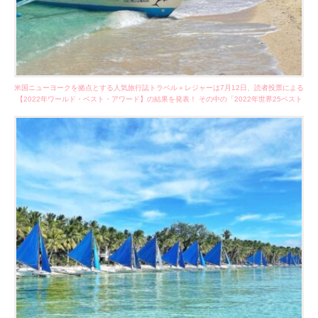
米国ニューヨークを拠点とする人気旅行誌トラベル＋レジャーは7月12日、読者投票による
【2022年ワールド・ベスト・アワード】の結果を発表！ その中の「2022年世界25ベスト
アイランド」でフィリピンからはボラカイ島が
位、パラワン島が
位、セブ島が
位に選ばれたみたいです