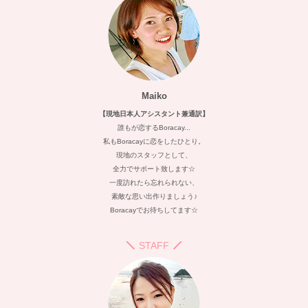
Maiko
【現地日本人アシスタント兼通訳】
誰もが恋するBoracay...
私もBoracayに恋をしたひとり。
現地のスタッフとして、
全力でサポート致します☆
一度訪れたら忘れられない、
素敵な思い出作りましょう♪
Boracayでお待ちしてます☆
STAFF