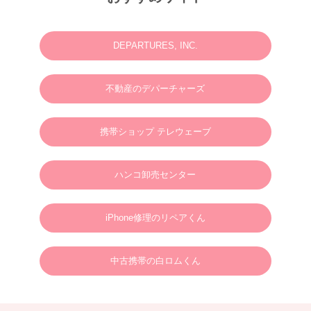
2025.06.23
N様 2025年7月 ウェディングフォト・動画・ドローンご予約ありがとうございま
す。
DEPARTURES, INC.
2025.03.07
M様 2025年4月 ウェディングフォトお問い合わせありがとうございます。
不動産のデパーチャーズ
2024.01.01
英語やタガログ語を話せる方向けプラン【 カメラマン＆ヘアメイクのみの手配と
なりますので、衣装などは全てお客様でご用意ください。128,000円(税別)】
携帯ショップ テレウェーブ
2025.01.01
新年のご挨拶
ハンコ卸売センター
謹んで新年のご挨拶を申し上げます。
旧年中は格別のご支援、ご愛顧を賜り、心より御礼申し上げます。
新しい年が、皆さまにとりまして、幸多き年となりますよう心よりお祈り申し上げ
るとともに、本年も変わらぬご支援を賜りますようお願い申し上げます。
2025年1月1日
ボラカイウェディングフォト一同
iPhone修理のリペアくん
2025.01.22
N様 2025年3月 ウェディングフォトご予約ありがとうございます。
中古携帯の白ロムくん
2024.09.02
S様 2025年3月 ウェディングフォトご予約ありがとうございます。