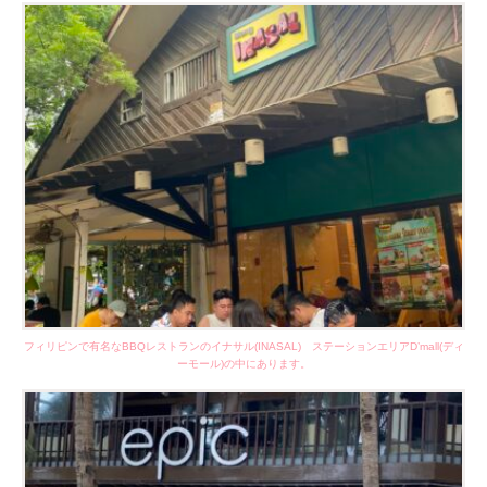
フィリピンで有名なBBQレストランのイナサル(INASAL) ステーションエリアD’mall(ディ
ーモール)の中にあります。