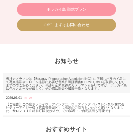
ボラカイ島 挙式プラン
まずはお問い合わせ
お知らせ
当社カメラマンは【Boracay Photographer Asociation INC】に所属しボラカイ島に
て写真撮影やドローン撮影に必要な営業許可証明書(PERMIT)やIDを取得しており
ますのでご安心ください。※許可証未取得のカメラマンも多いですが、ボラカイ島
は色々とルールが厳しく、その際は罰金や撮影中断となります。
2029.01.01
【ご報告】この度ボラカイウェディングは、ウェディングドレスレンタル 株式会
社ティーアイジー様（東京都墨田区）に衣装のご協力をいただく運びとなりまし
た。サロン（ＪＲ錦糸町駅 徒歩３分）での試着・ご自宅試着も可能です！
2025.11.18
M様 2025年12月or2026年2月
おすすめサイト
ウェディングフォトお問い合わせありがとうございます。