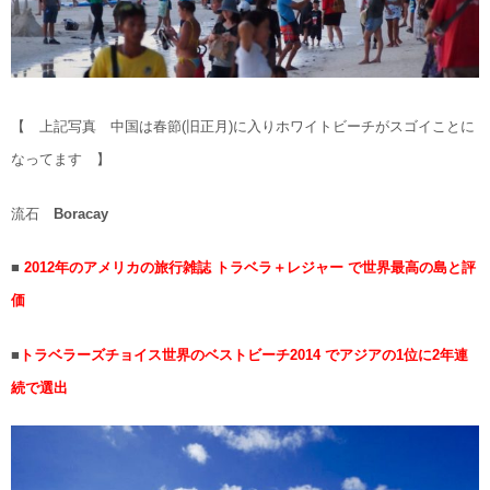
【 上記写真 中国は春節(旧正月)に入りホワイトビーチがスゴイことに
なってます 】
流石
Boracay
■
2012年のアメリカの旅行雑誌 トラベラ＋レジャー で世界最高の島と評
価
■
トラベラーズチョイス世界のベストビーチ2014 でアジアの1位に2年連
続で選出