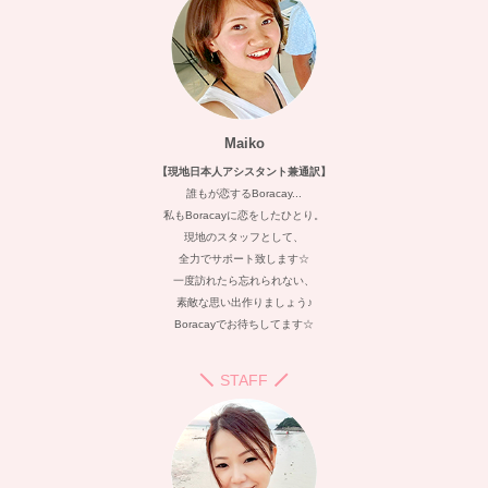
Maiko
【現地日本人アシスタント兼通訳】
誰もが恋するBoracay...
私もBoracayに恋をしたひとり。
現地のスタッフとして、
全力でサポート致します☆
一度訪れたら忘れられない、
素敵な思い出作りましょう♪
Boracayでお待ちしてます☆
STAFF