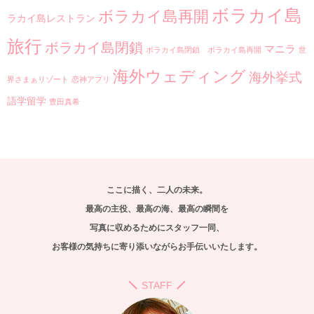
ボラカイ島
ボラカイ島再開
ラカイ島レストラン
旅行
ボラカイ島閉鎖
マニラ
ボラカイ島閉鎖 ボラカイ島再開
世
海外ウェディング
海外挙式
界さまぁリゾート
恋神アプリ
語学留学
豊田真希
ここに描く、二人の未来。
最高の主役、最高の海、最高の瞬間を
写真に収めるためにスタッフ一同、
お客様の気持ちに寄り添いながらお手伝いいたします。
STAFF