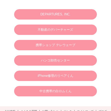
2025.06.23
N様 2025年7月 ウェディングフォト・動画・ドローンご予約ありがとうございま
す。
DEPARTURES, INC.
2025.03.07
M様 2025年4月 ウェディングフォトお問い合わせありがとうございます。
不動産のデパーチャーズ
2024.01.01
英語やタガログ語を話せる方向けプラン【 カメラマン＆ヘアメイクのみの手配と
なりますので、衣装などは全てお客様でご用意ください。128,000円(税別)】
携帯ショップ テレウェーブ
2025.01.01
新年のご挨拶
ハンコ卸売センター
謹んで新年のご挨拶を申し上げます。
旧年中は格別のご支援、ご愛顧を賜り、心より御礼申し上げます。
新しい年が、皆さまにとりまして、幸多き年となりますよう心よりお祈り申し上げ
るとともに、本年も変わらぬご支援を賜りますようお願い申し上げます。
2025年1月1日
ボラカイウェディングフォト一同
iPhone修理のリペアくん
2025.01.22
N様 2025年3月 ウェディングフォトご予約ありがとうございます。
中古携帯の白ロムくん
2024.09.02
S様 2025年3月 ウェディングフォトご予約ありがとうございます。