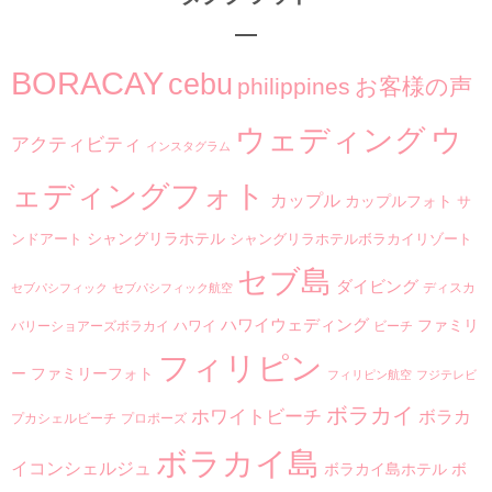
BORACAY
cebu
philippines
お客様の声
ウ
ウェディング
アクティビティ
インスタグラム
ェディングフォト
カップル
カップルフォト
サ
シャングリラホテル
ンドアート
シャングリラホテルボラカイリゾート
セブ島
ダイビング
ディスカ
セブパシフィック
セブパシフィック航空
ハワイウェディング
ファミリ
ハワイ
バリーショアーズボラカイ
ビーチ
フィリピン
ー
ファミリーフォト
フィリピン航空
フジテレビ
ボラカイ
ホワイトビーチ
ボラカ
プカシェルビーチ
プロポーズ
ボラカイ島
イコンシェルジュ
ボラカイ島ホテル
ボ