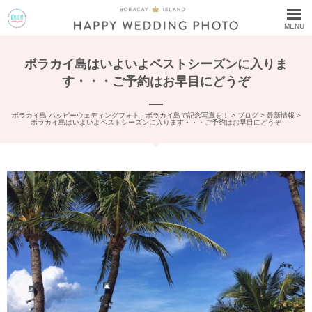
MENU
ボラカイ島はいよいよベストシーズンに入りま
す・・・ご予約はお早目にどうぞ
ボラカイ島 ハッピーウェディングフォト - ボラカイ島で記念写真を！
>
ブログ
>
最新情報
>
ボラカイ島はいよいよベストシーズンに入ります・・・ご予約はお早目にどうぞ