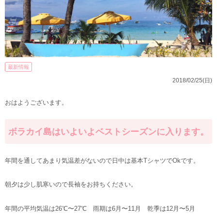
最新情報
2018/02/25(日)
おはようございます。
ボラカイ島はいよいよベストシーズンに入ります。
年間を通してあまり気温差がないので日中は基本TシャツでOkです。
朝夕は少し肌寒いので長袖をお持ちください。
年間の平均気温は26℃〜27℃ 雨期は6月〜11月 乾季は12月〜5月