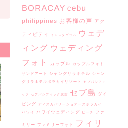
BORACAY
cebu
philippines
お客様の声
アク
ウェデ
ティビティ
インスタグラム
ウェディング
ィング
フォト
カップル
カップルフォト
シャングリラホテル
サンドアート
シャン
グリラホテルボラカイリゾート
セブパシフィ
セブ島
ダイ
ック
セブパシフィック航空
ビング
ディスカバリーショアーズボラカイ
ハワイウェディング
ファ
ハワイ
ビーチ
フィリ
ミリー
ファミリーフォト