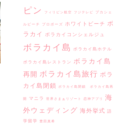
ピン
プカシェ
フィリピン航空
フジテレビ
ボ
ホワイトビーチ
ルビーチ
プロポーズ
ラカイ
ボラカイコンシェルジュ
ボラカイ島
ボラカイ島ホテル
ボラカイ島
ボラカイ島レストラン
ボラカイ島旅行
再開
ボラ
カイ島閉鎖
ボラカイ島閉鎖 ボラカイ島再
海
マニラ
開
世界さまぁリゾート
恋神アプリ
外ウェディング
海外挙式
語
学留学
豊田真希