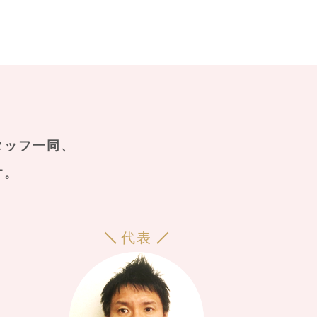
タッフ一同、
す。
代表