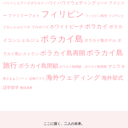
ハワイウェディング
ファミリ
ハワイ
バリーショアーズボラカイ
ビーチ
フィリピン
ー
ファミリーフォト
フィリピン航空
フジテレビ
ボラカイ
ホワイトビーチ
ボラカ
プカシェルビーチ
プロポーズ
ボラカイ島
イコンシェルジュ
ボラカイ島ホテル
ボ
ボラカイ島
ボラカイ島再開
ラカイ島レストラン
旅行
ボラカイ島閉鎖
マニラ
ボラカイ島閉鎖 ボラカイ島再開
世
海外ウェディング
海外挙式
界さまぁリゾート
恋神アプリ
語学留学
豊田真希
ここに描く、二人の未来。