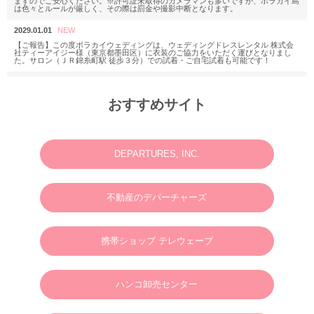
ますのでご安心ください。※許可証未取得のカメラマンも多いですが、ボラカイ島
は色々とルールが厳しく、その際は罰金や撮影中断となります。
2029.01.01
【ご報告】この度ボラカイウェディングは、ウェディングドレスレンタル 株式会
社ティーアイジー様（東京都墨田区）に衣装のご協力をいただく運びとなりまし
た。サロン（ＪＲ錦糸町駅 徒歩３分）での試着・ご自宅試着も可能です！
2025.11.18
M様 2025年12月or2026年2月
おすすめサイト
ウェディングフォトお問い合わせありがとうございます。
2025.06.23
N様 2025年7月 ウェディングフォト・動画・ドローンご予約ありがとうございま
す。
DEPARTURES, INC.
2025.03.07
M様 2025年4月 ウェディングフォトお問い合わせありがとうございます。
不動産のデパーチャーズ
2024.01.01
英語やタガログ語を話せる方向けプラン【 カメラマン＆ヘアメイクのみの手配と
なりますので、衣装などは全てお客様でご用意ください。128,000円(税別)】
携帯ショップ テレウェーブ
2025.01.01
新年のご挨拶
ハンコ卸売センター
謹んで新年のご挨拶を申し上げます。
旧年中は格別のご支援、ご愛顧を賜り、心より御礼申し上げます。
新しい年が、皆さまにとりまして、幸多き年となりますよう心よりお祈り申し上げ
るとともに、本年も変わらぬご支援を賜りますようお願い申し上げます。