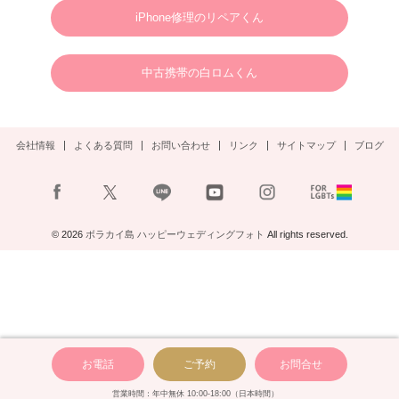
2025年1月1日
ボラカイウェディングフォト一同
iPhone修理のリペアくん
2025.01.22
N様 2025年3月 ウェディングフォトご予約ありがとうございます。
中古携帯の白ロムくん
2024.09.02
S様 2025年3月 ウェディングフォトご予約ありがとうございます。
会社情報
よくある質問
お問い合わせ
リンク
サイトマップ
ブログ
2024.08.30
S様 2024年11月2日(土)ウェディングフォトご予約ありがとうございます。
2024.08.23
A様 12月末ウェディングフォト
© 2026
ボラカイ島 ハッピーウェディングフォト
All rights reserved.
お問い合わせありがとうございます。
2024.07.16
U様 8月ウェディングフォト
お問い合わせありがとうございます。
2024.07.08
H様 10月ウェディングフォト
お問い合わせありがとうございます。
お電話
ご予約
お問合せ
2024.07.06
営業時間：年中無休 10:00-18:00（日本時間）