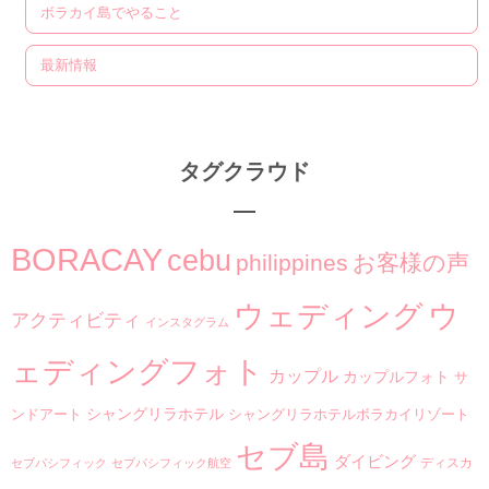
ボラカイ島でやること
最新情報
タグクラウド
BORACAY
cebu
philippines
お客様の声
ウ
ウェディング
アクティビティ
インスタグラム
ェディングフォト
カップル
カップルフォト
サ
シャングリラホテル
ンドアート
シャングリラホテルボラカイリゾート
セブ島
ダイビング
ディスカ
セブパシフィック
セブパシフィック航空