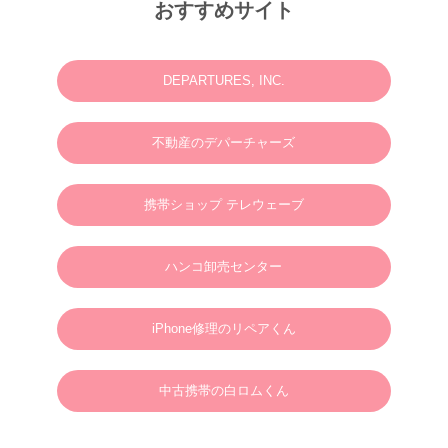
M様 2025年12月or2026年2月
おすすめサイト
ウェディングフォトお問い合わせありがとうございます。
2025.06.23
N様 2025年7月 ウェディングフォト・動画・ドローンご予約ありがとうございま
す。
DEPARTURES, INC.
2025.03.07
M様 2025年4月 ウェディングフォトお問い合わせありがとうございます。
不動産のデパーチャーズ
2024.01.01
英語やタガログ語を話せる方向けプラン【 カメラマン＆ヘアメイクのみの手配と
なりますので、衣装などは全てお客様でご用意ください。128,000円(税別)】
携帯ショップ テレウェーブ
2025.01.01
新年のご挨拶
ハンコ卸売センター
謹んで新年のご挨拶を申し上げます。
旧年中は格別のご支援、ご愛顧を賜り、心より御礼申し上げます。
新しい年が、皆さまにとりまして、幸多き年となりますよう心よりお祈り申し上げ
るとともに、本年も変わらぬご支援を賜りますようお願い申し上げます。
2025年1月1日
ボラカイウェディングフォト一同
iPhone修理のリペアくん
2025.01.22
N様 2025年3月 ウェディングフォトご予約ありがとうございます。
中古携帯の白ロムくん
2024.09.02
S様 2025年3月 ウェディングフォトご予約ありがとうございます。