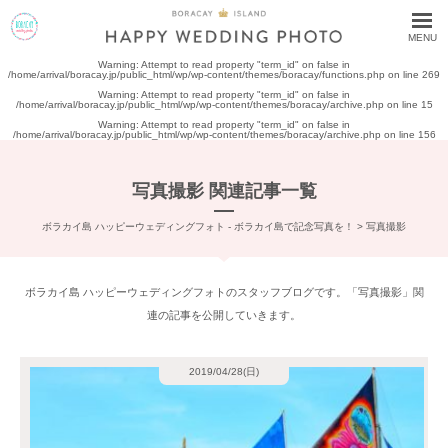
MENU
Warning
: Attempt to read property "term_id" on false in
/home/arrival/boracay.jp/public_html/wp/wp-content/themes/boracay/functions.php
on line
269
Warning
: Attempt to read property "term_id" on false in
/home/arrival/boracay.jp/public_html/wp/wp-content/themes/boracay/archive.php
on line
15
Warning
: Attempt to read property "term_id" on false in
/home/arrival/boracay.jp/public_html/wp/wp-content/themes/boracay/archive.php
on line
156
写真撮影 関連記事一覧
ボラカイ島 ハッピーウェディングフォト - ボラカイ島で記念写真を！
>
写真撮影
ボラカイ島 ハッピーウェディングフォトのスタッフブログです。「写真撮影」関
連の記事を公開していきます。
2019/04/28(日)