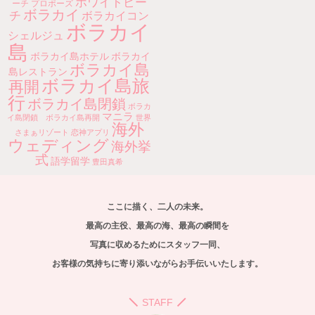
ホワイトビー
ーチ
プロポーズ
ボラカイ
チ
ボラカイコン
ボラカイ
シェルジュ
島
ボラカイ島ホテル
ボラカイ
ボラカイ島
島レストラン
ボラカイ島旅
再開
行
ボラカイ島閉鎖
ボラカ
マニラ
イ島閉鎖 ボラカイ島再開
世界
海外
さまぁリゾート
恋神アプリ
ウェディング
海外挙
式
語学留学
豊田真希
ここに描く、二人の未来。
最高の主役、最高の海、最高の瞬間を
写真に収めるためにスタッフ一同、
お客様の気持ちに寄り添いながらお手伝いいたします。
STAFF