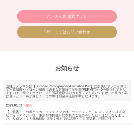
ボラカイ島 挙式プラン
まずはお問い合わせ
お知らせ
当社カメラマンは【Boracay Photographer Asociation INC】に所属しボラカイ島に
て写真撮影やドローン撮影に必要な営業許可証明書(PERMIT)やIDを取得しており
ますのでご安心ください。※許可証未取得のカメラマンも多いですが、ボラカイ島
は色々とルールが厳しく、その際は罰金や撮影中断となります。
2029.01.01
【ご報告】この度ボラカイウェディングは、ウェディングドレスレンタル 株式会
社ティーアイジー様（東京都墨田区）に衣装のご協力をいただく運びとなりまし
た。サロン（ＪＲ錦糸町駅 徒歩３分）での試着・ご自宅試着も可能です！
2025.11.18