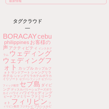
最新情報
タグクラウド
BORACAY
cebu
philippines
お客様の
声
アクティビティ
インスタグ
ウェディング
ラム
ウェディングフ
ォト
カップル
カップルフ
ォト
シャングリラ
サンドアート
ホテル
シャングリラホテルボラカ
イリゾート
セブパシフィック
セブパシ
セブ島
ダイビ
フィック航空
ング
ディスカバリーショアーズボラ
ハワイウェディング
ハワイ
カイ
ファミリー
ファミリーフ
ビーチ
フィリピン
ォト
フ
プカシェルビ
ィリピン航空
フジテレビ