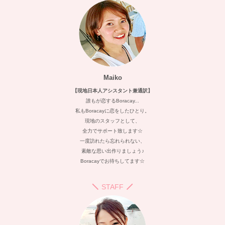
Maiko
【現地日本人アシスタント兼通訳】
誰もが恋するBoracay...
私もBoracayに恋をしたひとり。
現地のスタッフとして、
全力でサポート致します☆
一度訪れたら忘れられない、
素敵な思い出作りましょう♪
Boracayでお待ちしてます☆
STAFF