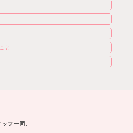
こと
タッフ一同、