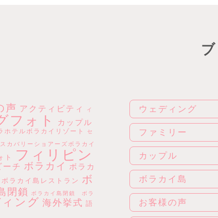
ブ
の声
アクティビティ
ウェディング
イ
グフォト
カップル
ラホテルボラカイリゾート
ファミリー
セ
スカバリーショアーズボラカイ
フィリピン
カップル
ォト
ボラカイ
ビーチ
ボラカ
ボ
ボラカイ島
ボラカイ島レストラン
島閉鎖
ボラカイ島閉鎖 ボラ
ディング
海外挙式
お客様の声
語