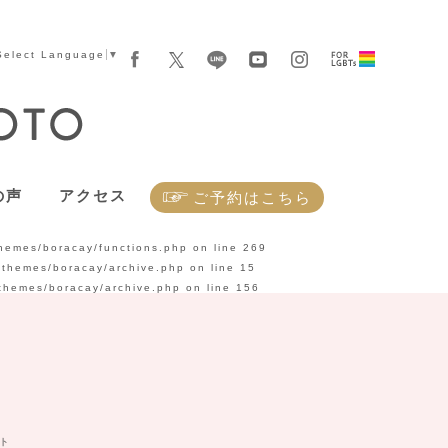
Select Language
▼
の声
アクセス
ご予約はこちら
themes/boracay/functions.php
on line
269
t/themes/boracay/archive.php
on line
15
/themes/boracay/archive.php
on line
156
ト