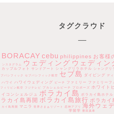
タグクラウド
BORACAY
cebu
philippines
お客様
ウェディン
ウェディング
ンスタグラム
カップルフォト
シャングリラホテル
サンドアート
シャングリ
セブ島
ダイビング
ディ
ブパシフィック
セブパシフィック航空
ハワイウェディング
ファミリー
ファミリーフ
ハワイ
ビーチ
ホワイト
プカシェルビーチ
プロポーズ
フィリピン航空
フジテレビ
ボラカイ島
イコンシェルジュ
ボラカイ島ホテル
ボラカイ島旅行
ラカイ島再開
ボラカイ
海外ウェ
マニラ
カイ島再開
世界さまぁリゾート
恋神アプリ
学留学
豊田真希