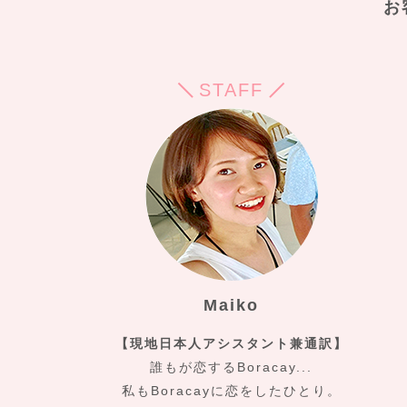
お
STAFF
Maiko
【現地日本人アシスタント兼通訳】
誰もが恋するBoracay...
私もBoracayに恋をしたひとり。