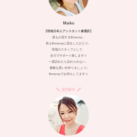
Maiko
【現地日本人アシスタント兼通訳】
誰もが恋するBoracay...
私もBoracayに恋をしたひとり。
現地のスタッフとして、
全力でサポート致します☆
一度訪れたら忘れられない、
素敵な思い出作りましょう♪
Boracayでお待ちしてます☆
STAFF