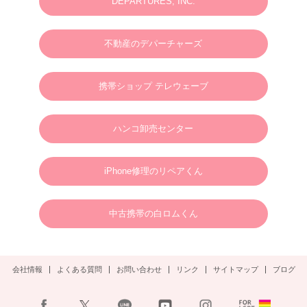
DEPARTURES, INC.
2025.03.07
M様 2025年4月 ウェディングフォトお問い合わせありがとうございます。
不動産のデパーチャーズ
2024.01.01
英語やタガログ語を話せる方向けプラン【 カメラマン＆ヘアメイクのみの手配と
なりますので、衣装などは全てお客様でご用意ください。128,000円(税別)】
携帯ショップ テレウェーブ
2025.01.01
新年のご挨拶
ハンコ卸売センター
謹んで新年のご挨拶を申し上げます。
旧年中は格別のご支援、ご愛顧を賜り、心より御礼申し上げます。
新しい年が、皆さまにとりまして、幸多き年となりますよう心よりお祈り申し上げ
るとともに、本年も変わらぬご支援を賜りますようお願い申し上げます。
2025年1月1日
ボラカイウェディングフォト一同
iPhone修理のリペアくん
2025.01.22
N様 2025年3月 ウェディングフォトご予約ありがとうございます。
中古携帯の白ロムくん
2024.09.02
S様 2025年3月 ウェディングフォトご予約ありがとうございます。
会社情報
よくある質問
お問い合わせ
リンク
サイトマップ
ブログ
2024.08.30
S様 2024年11月2日(土)ウェディングフォトご予約ありがとうございます。