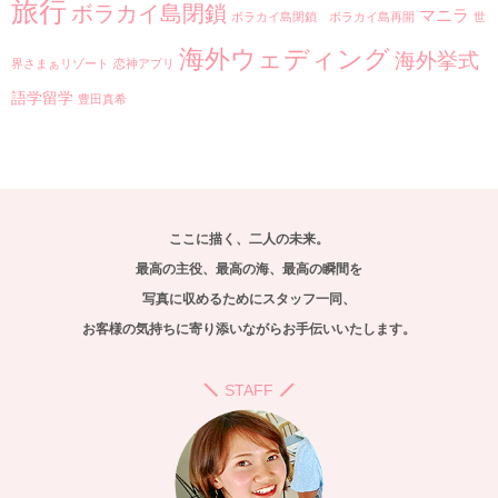
旅行
ボラカイ島閉鎖
マニラ
ボラカイ島閉鎖 ボラカイ島再開
世
海外ウェディング
海外挙式
界さまぁリゾート
恋神アプリ
語学留学
豊田真希
ここに描く、二人の未来。
最高の主役、最高の海、最高の瞬間を
写真に収めるためにスタッフ一同、
お客様の気持ちに寄り添いながらお手伝いいたします。
STAFF