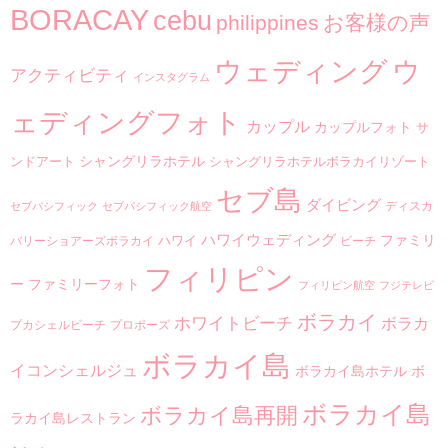
BORACAY
cebu
philippines
お客様の声
ウ
ウェディング
アクティビティ
インスタグラム
ェディングフォト
カップル
カップルフォト
サ
シャングリラホテル
ンドアート
シャングリラホテルボラカイリゾート
セブ島
ダイビング
ディスカ
セブパシフィック
セブパシフィック航空
ハワイウェディング
ファミリ
ハワイ
バリーショアーズボラカイ
ビーチ
フィリピン
ー
ファミリーフォト
フィリピン航空
フジテレビ
ボラカイ
ホワイトビーチ
ボラカ
プカシェルビーチ
プロポーズ
ボラカイ島
イコンシェルジュ
ボラカイ島ホテル
ボ
ボラカイ島
ボラカイ島再開
ラカイ島レストラン