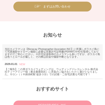
まずはお問い合わせ
お知らせ
当社カメラマンは【Boracay Photographer Asociation INC】に所属しボラカイ島に
て写真撮影やドローン撮影に必要な営業許可証明書(PERMIT)やIDを取得しており
ますのでご安心ください。※許可証未取得のカメラマンも多いですが、ボラカイ島
は色々とルールが厳しく、その際は罰金や撮影中断となります。
2029.01.01
【ご報告】この度ボラカイウェディングは、ウェディングドレスレンタル 株式会
社ティーアイジー様（東京都墨田区）に衣装のご協力をいただく運びとなりまし
た。サロン（ＪＲ錦糸町駅 徒歩３分）での試着・ご自宅試着も可能です！
2025.11.18
M様 2025年12月or2026年2月
おすすめサイト
ウェディングフォトお問い合わせありがとうございます。
2025.06.23
N様 2025年7月 ウェディングフォト・動画・ドローンご予約ありがとうございま
す。