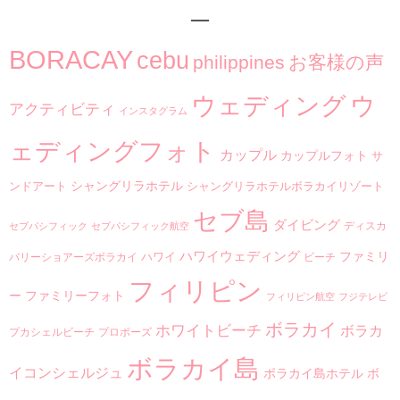
BORACAY
cebu
philippines
お客様の声
ウ
ウェディング
アクティビティ
インスタグラム
ェディングフォト
カップル
カップルフォト
サ
シャングリラホテル
ンドアート
シャングリラホテルボラカイリゾート
セブ島
ダイビング
ディスカ
セブパシフィック
セブパシフィック航空
ハワイウェディング
ファミリ
ハワイ
バリーショアーズボラカイ
ビーチ
フィリピン
ー
ファミリーフォト
フィリピン航空
フジテレビ
ボラカイ
ホワイトビーチ
ボラカ
プカシェルビーチ
プロポーズ
ボラカイ島
イコンシェルジュ
ボラカイ島ホテル
ボ