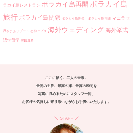
ボラカイ島
ボラカイ島再開
ラカイ島レストラン
旅行
ボラカイ島閉鎖
マニラ
ボラカイ島閉鎖 ボラカイ島再開
世
海外ウェディング
海外挙式
界さまぁリゾート
恋神アプリ
語学留学
豊田真希
ここに描く、二人の未来。
最高の主役、最高の海、最高の瞬間を
写真に収めるためにスタッフ一同、
お客様の気持ちに寄り添いながらお手伝いいたします。
STAFF