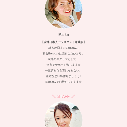
Maiko
【現地日本人アシスタント兼通訳】
誰もが恋するBoracay...
私もBoracayに恋をしたひとり。
現地のスタッフとして、
全力でサポート致します☆
一度訪れたら忘れられない、
素敵な思い出作りましょう♪
Boracayでお待ちしてます☆
STAFF