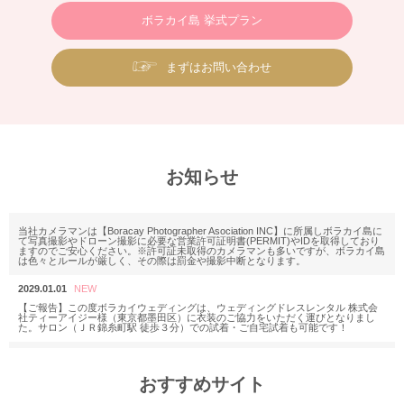
ボラカイ島 挙式プラン
まずはお問い合わせ
お知らせ
当社カメラマンは【Boracay Photographer Asociation INC】に所属しボラカイ島に
て写真撮影やドローン撮影に必要な営業許可証明書(PERMIT)やIDを取得しており
ますのでご安心ください。※許可証未取得のカメラマンも多いですが、ボラカイ島
は色々とルールが厳しく、その際は罰金や撮影中断となります。
2029.01.01
【ご報告】この度ボラカイウェディングは、ウェディングドレスレンタル 株式会
社ティーアイジー様（東京都墨田区）に衣装のご協力をいただく運びとなりまし
た。サロン（ＪＲ錦糸町駅 徒歩３分）での試着・ご自宅試着も可能です！
2025.11.18
M様 2025年12月or2026年2月
おすすめサイト
ウェディングフォトお問い合わせありがとうございます。