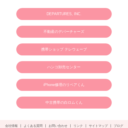
2025.06.23
N様 2025年7月 ウェディングフォト・動画・ドローンご予約ありがとうございま
す。
DEPARTURES, INC.
2025.03.07
M様 2025年4月 ウェディングフォトお問い合わせありがとうございます。
不動産のデパーチャーズ
2024.01.01
英語やタガログ語を話せる方向けプラン【 カメラマン＆ヘアメイクのみの手配と
なりますので、衣装などは全てお客様でご用意ください。128,000円(税別)】
携帯ショップ テレウェーブ
2025.01.01
新年のご挨拶
ハンコ卸売センター
謹んで新年のご挨拶を申し上げます。
旧年中は格別のご支援、ご愛顧を賜り、心より御礼申し上げます。
新しい年が、皆さまにとりまして、幸多き年となりますよう心よりお祈り申し上げ
るとともに、本年も変わらぬご支援を賜りますようお願い申し上げます。
2025年1月1日
ボラカイウェディングフォト一同
iPhone修理のリペアくん
2025.01.22
N様 2025年3月 ウェディングフォトご予約ありがとうございます。
中古携帯の白ロムくん
2024.09.02
S様 2025年3月 ウェディングフォトご予約ありがとうございます。
会社情報
よくある質問
お問い合わせ
リンク
サイトマップ
ブログ