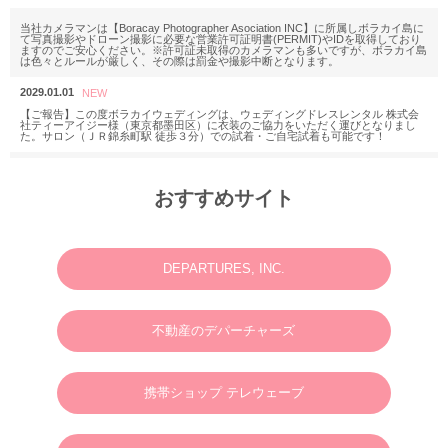
当社カメラマンは【Boracay Photographer Asociation INC】に所属しボラカイ島に
て写真撮影やドローン撮影に必要な営業許可証明書(PERMIT)やIDを取得しており
ますのでご安心ください。※許可証未取得のカメラマンも多いですが、ボラカイ島
は色々とルールが厳しく、その際は罰金や撮影中断となります。
2029.01.01
【ご報告】この度ボラカイウェディングは、ウェディングドレスレンタル 株式会
社ティーアイジー様（東京都墨田区）に衣装のご協力をいただく運びとなりまし
た。サロン（ＪＲ錦糸町駅 徒歩３分）での試着・ご自宅試着も可能です！
2025.11.18
M様 2025年12月or2026年2月
おすすめサイト
ウェディングフォトお問い合わせありがとうございます。
2025.06.23
N様 2025年7月 ウェディングフォト・動画・ドローンご予約ありがとうございま
す。
DEPARTURES, INC.
2025.03.07
M様 2025年4月 ウェディングフォトお問い合わせありがとうございます。
不動産のデパーチャーズ
2024.01.01
英語やタガログ語を話せる方向けプラン【 カメラマン＆ヘアメイクのみの手配と
なりますので、衣装などは全てお客様でご用意ください。128,000円(税別)】
携帯ショップ テレウェーブ
2025.01.01
新年のご挨拶