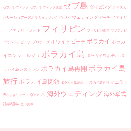
セブ島
ダイビング
ディスカ
セブパシフィック
セブパシフィック航空
ハワイウェディング
ファミリ
ハワイ
バリーショアーズボラカイ
ビーチ
フィリピン
ー
ファミリーフォト
フィリピン航空
フジテレビ
ボラカイ
ホワイトビーチ
ボラカ
プカシェルビーチ
プロポーズ
ボラカイ島
イコンシェルジュ
ボラカイ島ホテル
ボ
ボラカイ島
ボラカイ島再開
ラカイ島レストラン
旅行
ボラカイ島閉鎖
マニラ
ボラカイ島閉鎖 ボラカイ島再開
世
海外ウェディング
海外挙式
界さまぁリゾート
恋神アプリ
語学留学
豊田真希