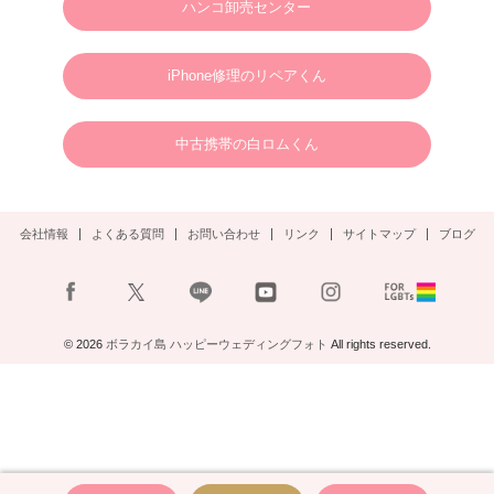
ハンコ卸売センター
謹んで新年のご挨拶を申し上げます。
旧年中は格別のご支援、ご愛顧を賜り、心より御礼申し上げます。
新しい年が、皆さまにとりまして、幸多き年となりますよう心よりお祈り申し上げ
るとともに、本年も変わらぬご支援を賜りますようお願い申し上げます。
2025年1月1日
ボラカイウェディングフォト一同
iPhone修理のリペアくん
2025.01.22
N様 2025年3月 ウェディングフォトご予約ありがとうございます。
中古携帯の白ロムくん
2024.09.02
S様 2025年3月 ウェディングフォトご予約ありがとうございます。
会社情報
よくある質問
お問い合わせ
リンク
サイトマップ
ブログ
2024.08.30
S様 2024年11月2日(土)ウェディングフォトご予約ありがとうございます。
2024.08.23
A様 12月末ウェディングフォト
© 2026
ボラカイ島 ハッピーウェディングフォト
All rights reserved.
お問い合わせありがとうございます。
2024.07.16
U様 8月ウェディングフォト
お問い合わせありがとうございます。
2024.07.08
H様 10月ウェディングフォト
お問い合わせありがとうございます。