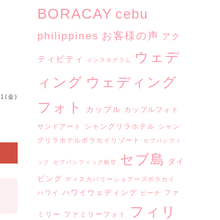
BORACAY
cebu
philippines
お客様の声
アク
ウェデ
ティビティ
インスタグラム
ウェディング
ィング
31(金)
フォト
カップル
カップルフォト
シャングリラホテル
サンドアート
シャン
グリラホテルボラカイリゾート
セブパシフィ
セブ島
ダイ
ック
セブパシフィック航空
ビング
ディスカバリーショアーズボラカイ
ハワイウェディング
ファ
ハワイ
ビーチ
フィリ
ミリー
ファミリーフォト