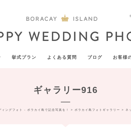
ン
挙式プラン
よくある質問
ブログ
お客様
ギャラリー916
ディングフォト - ボラカイ島で記念写真を！
>
ボラカイ島フォトギャラリー
>
ネ