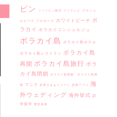
ピン
プカシェ
フィリピン航空
フジテレビ
ボ
ホワイトビーチ
ルビーチ
プロポーズ
ラカイ
ボラカイコンシェルジュ
ボラカイ島
ボラカイ島ホテル
ボラカイ島
ボラカイ島レストラン
ボラカイ島旅行
再開
ボラ
カイ島閉鎖
ボラカイ島閉鎖 ボラカイ島再
海
マニラ
開
世界さまぁリゾート
恋神アプリ
外ウェディング
海外挙式
語
学留学
豊田真希