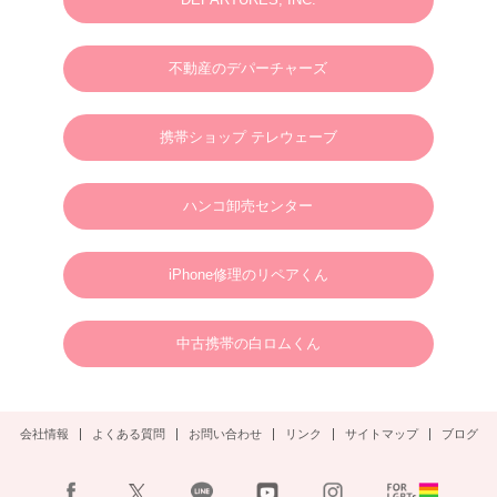
2025.03.07
M様 2025年4月 ウェディングフォトお問い合わせありがとうございます。
不動産のデパーチャーズ
2024.01.01
英語やタガログ語を話せる方向けプラン【 カメラマン＆ヘアメイクのみの手配と
なりますので、衣装などは全てお客様でご用意ください。128,000円(税別)】
携帯ショップ テレウェーブ
2025.01.01
新年のご挨拶
ハンコ卸売センター
謹んで新年のご挨拶を申し上げます。
旧年中は格別のご支援、ご愛顧を賜り、心より御礼申し上げます。
新しい年が、皆さまにとりまして、幸多き年となりますよう心よりお祈り申し上げ
るとともに、本年も変わらぬご支援を賜りますようお願い申し上げます。
2025年1月1日
ボラカイウェディングフォト一同
iPhone修理のリペアくん
2025.01.22
N様 2025年3月 ウェディングフォトご予約ありがとうございます。
中古携帯の白ロムくん
2024.09.02
S様 2025年3月 ウェディングフォトご予約ありがとうございます。
会社情報
よくある質問
お問い合わせ
リンク
サイトマップ
ブログ
2024.08.30
S様 2024年11月2日(土)ウェディングフォトご予約ありがとうございます。