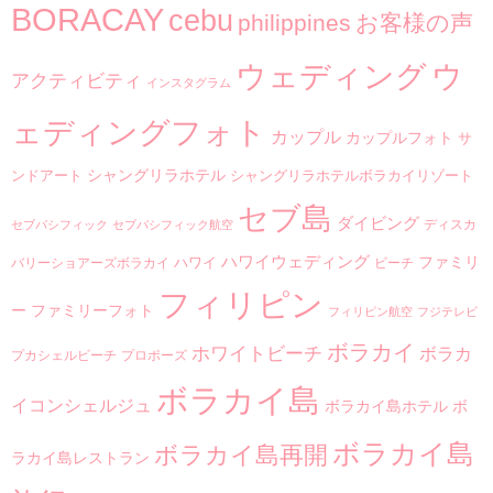
BORACAY
cebu
philippines
お客様の声
ウ
ウェディング
アクティビティ
インスタグラム
ェディングフォト
カップル
カップルフォト
サ
シャングリラホテル
ンドアート
シャングリラホテルボラカイリゾート
セブ島
ダイビング
ディスカ
セブパシフィック
セブパシフィック航空
ハワイウェディング
ファミリ
ハワイ
バリーショアーズボラカイ
ビーチ
フィリピン
ー
ファミリーフォト
フィリピン航空
フジテレビ
ボラカイ
ホワイトビーチ
ボラカ
プカシェルビーチ
プロポーズ
ボラカイ島
イコンシェルジュ
ボラカイ島ホテル
ボ
ボラカイ島
ボラカイ島再開
ラカイ島レストラン