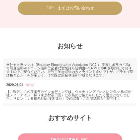
まずはお問い合わせ
お知らせ
当社カメラマンは【Boracay Photographer Asociation INC】に所属しボラカイ島に
て写真撮影やドローン撮影に必要な営業許可証明書(PERMIT)やIDを取得しており
ますのでご安心ください。※許可証未取得のカメラマンも多いですが、ボラカイ島
は色々とルールが厳しく、その際は罰金や撮影中断となります。
2029.01.01
【ご報告】この度ボラカイウェディングは、ウェディングドレスレンタル 株式会
社ティーアイジー様（東京都墨田区）に衣装のご協力をいただく運びとなりまし
た。サロン（ＪＲ錦糸町駅 徒歩３分）での試着・ご自宅試着も可能です！
2025.11.18
M様 2025年12月or2026年2月
おすすめサイト
ウェディングフォトお問い合わせありがとうございます。
2025.06.23
N様 2025年7月 ウェディングフォト・動画・ドローンご予約ありがとうございま
す。
DEPARTURES, INC.