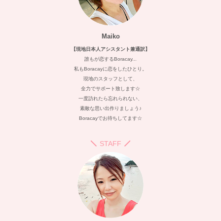
Maiko
【現地日本人アシスタント兼通訳】
誰もが恋するBoracay...
私もBoracayに恋をしたひとり。
現地のスタッフとして、
全力でサポート致します☆
一度訪れたら忘れられない、
素敵な思い出作りましょう♪
Boracayでお待ちしてます☆
STAFF