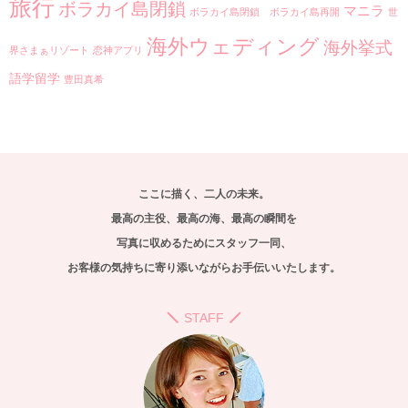
旅行
ボラカイ島閉鎖
マニラ
ボラカイ島閉鎖 ボラカイ島再開
世
海外ウェディング
海外挙式
界さまぁリゾート
恋神アプリ
語学留学
豊田真希
ここに描く、二人の未来。
最高の主役、最高の海、最高の瞬間を
写真に収めるためにスタッフ一同、
お客様の気持ちに寄り添いながらお手伝いいたします。
STAFF