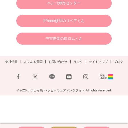
ハンコ卸売センター
謹んで新年のご挨拶を申し上げます。
旧年中は格別のご支援、ご愛顧を賜り、心より御礼申し上げます。
新しい年が、皆さまにとりまして、幸多き年となりますよう心よりお祈り申し上げ
るとともに、本年も変わらぬご支援を賜りますようお願い申し上げます。
2025年1月1日
ボラカイウェディングフォト一同
iPhone修理のリペアくん
2025.01.22
N様 2025年3月 ウェディングフォトご予約ありがとうございます。
中古携帯の白ロムくん
2024.09.02
S様 2025年3月 ウェディングフォトご予約ありがとうございます。
会社情報
よくある質問
お問い合わせ
リンク
サイトマップ
ブログ
2024.08.30
S様 2024年11月2日(土)ウェディングフォトご予約ありがとうございます。
2024.08.23
A様 12月末ウェディングフォト
© 2026
ボラカイ島 ハッピーウェディングフォト
All rights reserved.
お問い合わせありがとうございます。
2024.07.16
U様 8月ウェディングフォト
お問い合わせありがとうございます。
2024.07.08
H様 10月ウェディングフォト