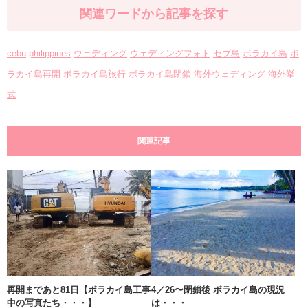
関連ワードから記事を探す
cebu
philippines
ウェディング
ウェディングフォト
セブ島
ボラカイ島
ボ
ラカイ島再開
ボラカイ島旅行
ボラカイ島閉鎖
海外ウェディング
海外挙
式
関連記事
再開まであと81日【ボラカイ島工事
4／26〜閉鎖後 ボラカイ島の現況
中の写真たち・・・】
は・・・