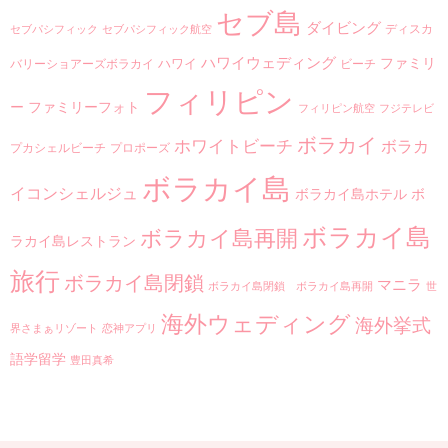
セブ島
ダイビング
ディスカ
セブパシフィック
セブパシフィック航空
ハワイウェディング
ファミリ
ハワイ
バリーショアーズボラカイ
ビーチ
フィリピン
ー
ファミリーフォト
フィリピン航空
フジテレビ
ボラカイ
ホワイトビーチ
ボラカ
プカシェルビーチ
プロポーズ
ボラカイ島
イコンシェルジュ
ボラカイ島ホテル
ボ
ボラカイ島
ボラカイ島再開
ラカイ島レストラン
旅行
ボラカイ島閉鎖
マニラ
ボラカイ島閉鎖 ボラカイ島再開
世
海外ウェディング
海外挙式
界さまぁリゾート
恋神アプリ
語学留学
豊田真希