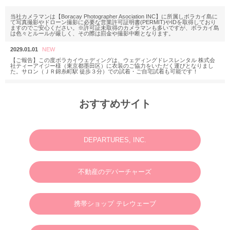
当社カメラマンは【Boracay Photographer Asociation INC】に所属しボラカイ島に
て写真撮影やドローン撮影に必要な営業許可証明書(PERMIT)やIDを取得しており
ますのでご安心ください。※許可証未取得のカメラマンも多いですが、ボラカイ島
は色々とルールが厳しく、その際は罰金や撮影中断となります。
2029.01.01
【ご報告】この度ボラカイウェディングは、ウェディングドレスレンタル 株式会
社ティーアイジー様（東京都墨田区）に衣装のご協力をいただく運びとなりまし
た。サロン（ＪＲ錦糸町駅 徒歩３分）での試着・ご自宅試着も可能です！
2025.11.18
M様 2025年12月or2026年2月
おすすめサイト
ウェディングフォトお問い合わせありがとうございます。
2025.06.23
N様 2025年7月 ウェディングフォト・動画・ドローンご予約ありがとうございま
す。
DEPARTURES, INC.
2025.03.07
M様 2025年4月 ウェディングフォトお問い合わせありがとうございます。
不動産のデパーチャーズ
2024.01.01
英語やタガログ語を話せる方向けプラン【 カメラマン＆ヘアメイクのみの手配と
なりますので、衣装などは全てお客様でご用意ください。128,000円(税別)】
携帯ショップ テレウェーブ
2025.01.01
新年のご挨拶