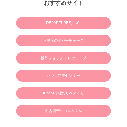
M様 2025年12月or2026年2月
おすすめサイト
ウェディングフォトお問い合わせありがとうございます。
2025.06.23
N様 2025年7月 ウェディングフォト・動画・ドローンご予約ありがとうございま
す。
DEPARTURES, INC.
2025.03.07
M様 2025年4月 ウェディングフォトお問い合わせありがとうございます。
不動産のデパーチャーズ
2024.01.01
英語やタガログ語を話せる方向けプラン【 カメラマン＆ヘアメイクのみの手配と
なりますので、衣装などは全てお客様でご用意ください。128,000円(税別)】
携帯ショップ テレウェーブ
2025.01.01
新年のご挨拶
ハンコ卸売センター
謹んで新年のご挨拶を申し上げます。
旧年中は格別のご支援、ご愛顧を賜り、心より御礼申し上げます。
新しい年が、皆さまにとりまして、幸多き年となりますよう心よりお祈り申し上げ
るとともに、本年も変わらぬご支援を賜りますようお願い申し上げます。
2025年1月1日
ボラカイウェディングフォト一同
iPhone修理のリペアくん
2025.01.22
N様 2025年3月 ウェディングフォトご予約ありがとうございます。
中古携帯の白ロムくん
2024.09.02
S様 2025年3月 ウェディングフォトご予約ありがとうございます。