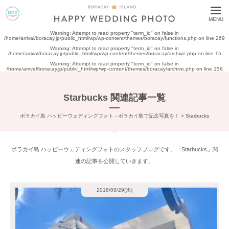
MENU
Warning
: Attempt to read property "term_id" on false in
/home/arrival/boracay.jp/public_html/wp/wp-content/themes/boracay/functions.php
on line
269
Warning
: Attempt to read property "term_id" on false in
/home/arrival/boracay.jp/public_html/wp/wp-content/themes/boracay/archive.php
on line
15
Warning
: Attempt to read property "term_id" on false in
/home/arrival/boracay.jp/public_html/wp/wp-content/themes/boracay/archive.php
on line
156
Starbucks 関連記事一覧
ボラカイ島 ハッピーウェディングフォト - ボラカイ島で記念写真を！
>
Starbucks
ボラカイ島 ハッピーウェディングフォトのスタッフブログです。「Starbucks」関
連の記事を公開していきます。
2018/08/29(水)