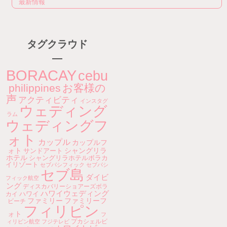
最新情報
タグクラウド
BORACAY
cebu
philippines
お客様の
声
アクティビティ
インスタグ
ウェディング
ラム
ウェディングフ
ォト
カップル
カップルフ
ォト
シャングリラ
サンドアート
ホテル
シャングリラホテルボラカ
イリゾート
セブパシフィック
セブパシ
セブ島
ダイビ
フィック航空
ング
ディスカバリーショアーズボラ
ハワイウェディング
ハワイ
カイ
ファミリー
ファミリーフ
ビーチ
フィリピン
ォト
フ
プカシェルビ
ィリピン航空
フジテレビ