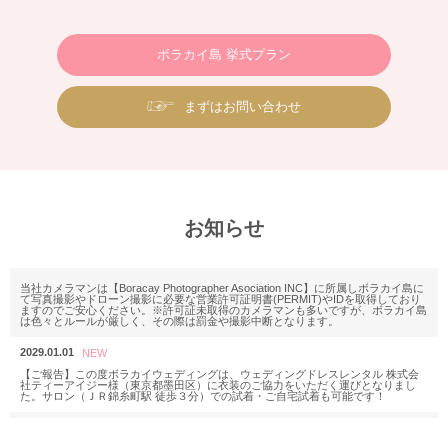
ボラカイ島 挙式プラン
まずはお問い合わせ
お知らせ
当社カメラマンは【Boracay Photographer Asociation INC】に所属しボラカイ島に
て写真撮影やドローン撮影に必要な営業許可証明書(PERMIT)やIDを取得しており
ますのでご安心ください。※許可証未取得のカメラマンも多いですが、ボラカイ島
は色々とルールが厳しく、その際は罰金や撮影中断となります。
2029.01.01
【ご報告】この度ボラカイウェディングは、ウェディングドレスレンタル 株式会
社ティーアイジー様（東京都墨田区）に衣装のご協力をいただく運びとなりまし
た。サロン（ＪＲ錦糸町駅 徒歩３分）での試着・ご自宅試着も可能です！
2025.11.18