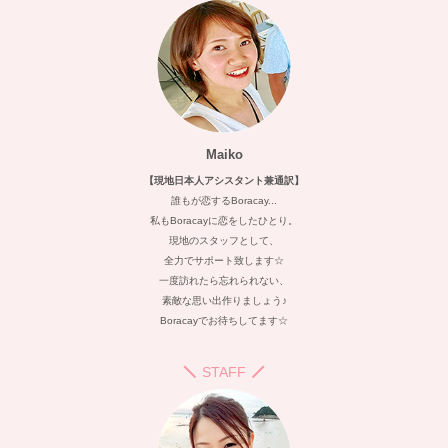
Maiko
【現地日本人アシスタント兼通訳】
誰もが恋するBoracay...
私もBoracayに恋をしたひとり。
現地のスタッフとして、
全力でサポート致します☆
一度訪れたら忘れられない、
素敵な思い出作りましょう♪
Boracayでお待ちしてます☆
STAFF