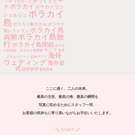
ホワイトビー
ーチ
プロポーズ
ボラカイ
チ
ボラカイコン
ボラカイ
シェルジュ
島
ボラカイ島ホテル
ボラカイ
ボラカイ島
島レストラン
ボラカイ島旅
再開
行
ボラカイ島閉鎖
ボラカ
マニラ
イ島閉鎖 ボラカイ島再開
世界
海外
さまぁリゾート
恋神アプリ
ウェディング
海外挙
式
語学留学
豊田真希
ここに描く、二人の未来。
最高の主役、最高の海、最高の瞬間を
写真に収めるためにスタッフ一同、
お客様の気持ちに寄り添いながらお手伝いいたします。
STAFF