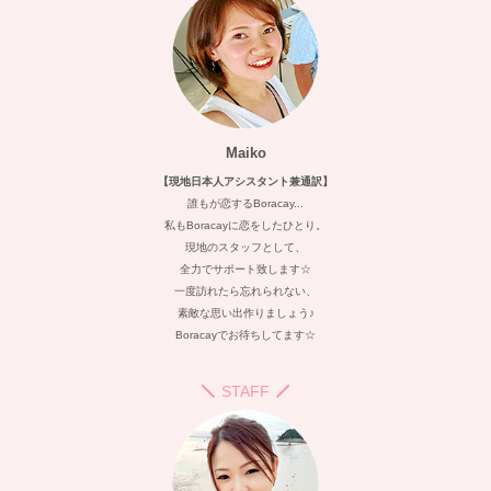
Maiko
【現地日本人アシスタント兼通訳】
誰もが恋するBoracay...
私もBoracayに恋をしたひとり。
現地のスタッフとして、
全力でサポート致します☆
一度訪れたら忘れられない、
素敵な思い出作りましょう♪
Boracayでお待ちしてます☆
STAFF