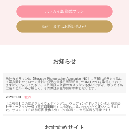
ボラカイ島 挙式プラン
まずはお問い合わせ
お知らせ
当社カメラマンは【Boracay Photographer Asociation INC】に所属しボラカイ島に
て写真撮影やドローン撮影に必要な営業許可証明書(PERMIT)やIDを取得しており
ますのでご安心ください。※許可証未取得のカメラマンも多いですが、ボラカイ島
は色々とルールが厳しく、その際は罰金や撮影中断となります。
2029.01.01
【ご報告】この度ボラカイウェディングは、ウェディングドレスレンタル 株式会
社ティーアイジー様（東京都墨田区）に衣装のご協力をいただく運びとなりまし
た。サロン（ＪＲ錦糸町駅 徒歩３分）での試着・ご自宅試着も可能です！
2025.11.18
M様 2025年12月or2026年2月
おすすめサイト
ウェディングフォトお問い合わせありがとうございます。