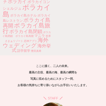
ボラカイ
チ
ボラカイコン
ボラカイ
シェルジュ
島
ボラカイ島ホテル
ボラカイ
ボラカイ島
島レストラン
ボラカイ島旅
再開
行
ボラカイ島閉鎖
ボラカ
マニラ
イ島閉鎖 ボラカイ島再開
世界
海外
さまぁリゾート
恋神アプリ
ウェディング
海外挙
式
語学留学
豊田真希
ここに描く、二人の未来。
最高の主役、最高の海、最高の瞬間を
写真に収めるためにスタッフ一同、
お客様の気持ちに寄り添いながらお手伝いいたします。
STAFF