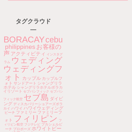
タグクラウド
BORACAY
cebu
philippines
お客様の
声
アクティビティ
インスタグ
ウェディング
ラム
ウェディングフ
ォト
カップル
カップルフ
ォト
シャングリラ
サンドアート
ホテル
シャングリラホテルボラカ
イリゾート
セブパシフィック
セブパシ
セブ島
ダイビ
フィック航空
ング
ディスカバリーショアーズボラ
ハワイウェディング
ハワイ
カイ
ファミリー
ファミリーフ
ビーチ
フィリピン
ォト
フ
プカシェルビ
ィリピン航空
フジテレビ
ホワイトビー
ーチ
プロポーズ