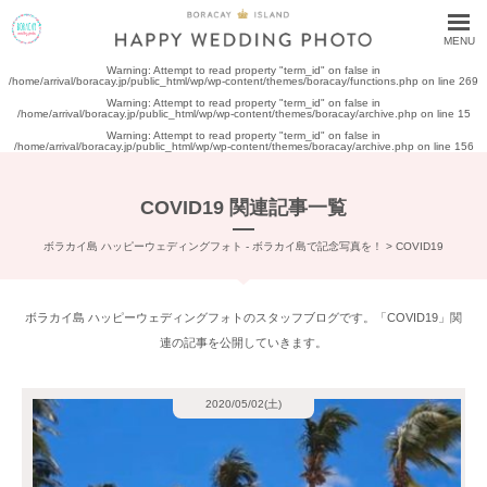
MENU
Warning
: Attempt to read property "term_id" on false in
/home/arrival/boracay.jp/public_html/wp/wp-content/themes/boracay/functions.php
on line
269
Warning
: Attempt to read property "term_id" on false in
/home/arrival/boracay.jp/public_html/wp/wp-content/themes/boracay/archive.php
on line
15
Warning
: Attempt to read property "term_id" on false in
/home/arrival/boracay.jp/public_html/wp/wp-content/themes/boracay/archive.php
on line
156
COVID19 関連記事一覧
ボラカイ島 ハッピーウェディングフォト - ボラカイ島で記念写真を！
>
COVID19
ボラカイ島 ハッピーウェディングフォトのスタッフブログです。「COVID19」関
連の記事を公開していきます。
2020/05/02(土)