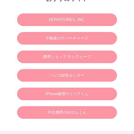
2025.06.23
N様 2025年7月 ウェディングフォト・動画・ドローンご予約ありがとうございま
す。
DEPARTURES, INC.
2025.03.07
M様 2025年4月 ウェディングフォトお問い合わせありがとうございます。
不動産のデパーチャーズ
2024.01.01
英語やタガログ語を話せる方向けプラン【 カメラマン＆ヘアメイクのみの手配と
なりますので、衣装などは全てお客様でご用意ください。128,000円(税別)】
携帯ショップ テレウェーブ
2025.01.01
新年のご挨拶
ハンコ卸売センター
謹んで新年のご挨拶を申し上げます。
旧年中は格別のご支援、ご愛顧を賜り、心より御礼申し上げます。
新しい年が、皆さまにとりまして、幸多き年となりますよう心よりお祈り申し上げ
るとともに、本年も変わらぬご支援を賜りますようお願い申し上げます。
2025年1月1日
ボラカイウェディングフォト一同
iPhone修理のリペアくん
2025.01.22
N様 2025年3月 ウェディングフォトご予約ありがとうございます。
中古携帯の白ロムくん
2024.09.02
S様 2025年3月 ウェディングフォトご予約ありがとうございます。