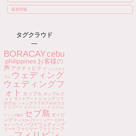
最新情報
タグクラウド
BORACAY
cebu
philippines
お客様の
声
アクティビティ
インスタグ
ウェディング
ラム
ウェディングフ
ォト
カップル
カップルフ
ォト
シャングリラ
サンドアート
ホテル
シャングリラホテルボラカ
イリゾート
セブパシフィック
セブパシ
セブ島
ダイビ
フィック航空
ング
ディスカバリーショアーズボラ
ハワイウェディング
ハワイ
カイ
ファミリー
ファミリーフ
ビーチ
フィリピン