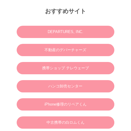
2025.11.18
M様 2025年12月or2026年2月
おすすめサイト
ウェディングフォトお問い合わせありがとうございます。
2025.06.23
N様 2025年7月 ウェディングフォト・動画・ドローンご予約ありがとうございま
す。
DEPARTURES, INC.
2025.03.07
M様 2025年4月 ウェディングフォトお問い合わせありがとうございます。
不動産のデパーチャーズ
2024.01.01
英語やタガログ語を話せる方向けプラン【 カメラマン＆ヘアメイクのみの手配と
なりますので、衣装などは全てお客様でご用意ください。128,000円(税別)】
携帯ショップ テレウェーブ
2025.01.01
新年のご挨拶
ハンコ卸売センター
謹んで新年のご挨拶を申し上げます。
旧年中は格別のご支援、ご愛顧を賜り、心より御礼申し上げます。
新しい年が、皆さまにとりまして、幸多き年となりますよう心よりお祈り申し上げ
るとともに、本年も変わらぬご支援を賜りますようお願い申し上げます。
2025年1月1日
ボラカイウェディングフォト一同
iPhone修理のリペアくん
2025.01.22
N様 2025年3月 ウェディングフォトご予約ありがとうございます。
中古携帯の白ロムくん
2024.09.02