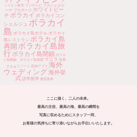
ォト
フ
プカシェルビ
ィリピン航空
フジテレビ
ホワイトビー
ーチ
プロポーズ
ボラカイ
チ
ボラカイコン
ボラカイ
シェルジュ
島
ボラカイ島ホテル
ボラカイ
ボラカイ島
島レストラン
ボラカイ島旅
再開
行
ボラカイ島閉鎖
ボラカ
マニラ
イ島閉鎖 ボラカイ島再開
世界
海外
さまぁリゾート
恋神アプリ
ウェディング
海外挙
式
語学留学
豊田真希
ここに描く、二人の未来。
最高の主役、最高の海、最高の瞬間を
写真に収めるためにスタッフ一同、
お客様の気持ちに寄り添いながらお手伝いいたします。