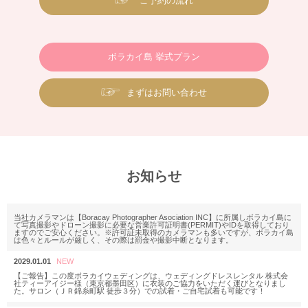
ご予約の流れ
ボラカイ島 挙式プラン
まずはお問い合わせ
お知らせ
当社カメラマンは【Boracay Photographer Asociation INC】に所属しボラカイ島に
て写真撮影やドローン撮影に必要な営業許可証明書(PERMIT)やIDを取得しており
ますのでご安心ください。※許可証未取得のカメラマンも多いですが、ボラカイ島
は色々とルールが厳しく、その際は罰金や撮影中断となります。
2029.01.01
【ご報告】この度ボラカイウェディングは、ウェディングドレスレンタル 株式会
社ティーアイジー様（東京都墨田区）に衣装のご協力をいただく運びとなりまし
た。サロン（ＪＲ錦糸町駅 徒歩３分）での試着・ご自宅試着も可能です！