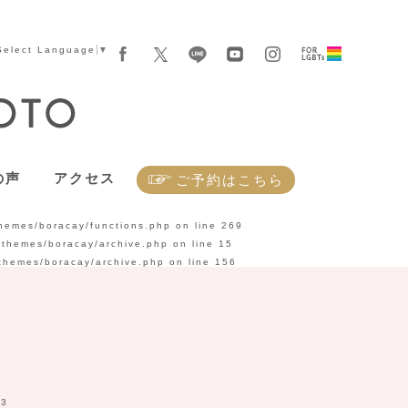
Select Language
▼
の声
アクセス
ご予約はこちら
themes/boracay/functions.php
on line
269
t/themes/boracay/archive.php
on line
15
/themes/boracay/archive.php
on line
156
3