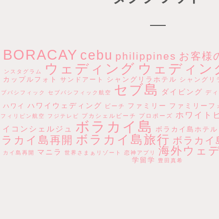
BORACAY
cebu
philippines
お客様
ウェディン
ウェディング
ンスタグラム
カップルフォト
シャングリラホテル
サンドアート
シャングリ
セブ島
ダイビング
ディ
ブパシフィック
セブパシフィック航空
ハワイウェディング
ファミリー
ファミリーフ
ハワイ
ビーチ
ホワイト
プカシェルビーチ
プロポーズ
フィリピン航空
フジテレビ
ボラカイ島
イコンシェルジュ
ボラカイ島ホテル
ボラカイ島旅行
ラカイ島再開
ボラカイ
海外ウェ
マニラ
カイ島再開
世界さまぁリゾート
恋神アプリ
学留学
豊田真希