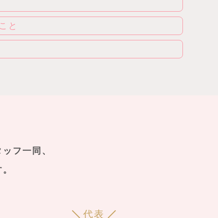
こと
タッフ一同、
す。
代表