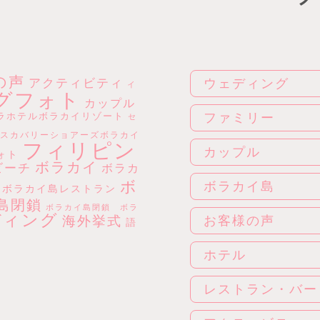
の声
アクティビティ
ウェディング
イ
グフォト
カップル
ラホテルボラカイリゾート
ファミリー
セ
スカバリーショアーズボラカイ
フィリピン
カップル
ォト
ボラカイ
ビーチ
ボラカ
ボ
ボラカイ島
ボラカイ島レストラン
島閉鎖
ボラカイ島閉鎖 ボラ
ディング
海外挙式
お客様の声
語
ホテル
レストラン・バー