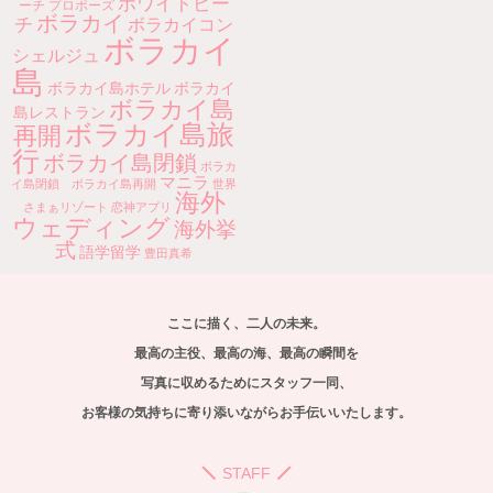
ホワイトビー
ーチ
プロポーズ
ボラカイ
チ
ボラカイコン
ボラカイ
シェルジュ
島
ボラカイ島ホテル
ボラカイ
ボラカイ島
島レストラン
ボラカイ島旅
再開
行
ボラカイ島閉鎖
ボラカ
マニラ
イ島閉鎖 ボラカイ島再開
世界
海外
さまぁリゾート
恋神アプリ
ウェディング
海外挙
式
語学留学
豊田真希
ここに描く、二人の未来。
最高の主役、最高の海、最高の瞬間を
写真に収めるためにスタッフ一同、
お客様の気持ちに寄り添いながらお手伝いいたします。
STAFF