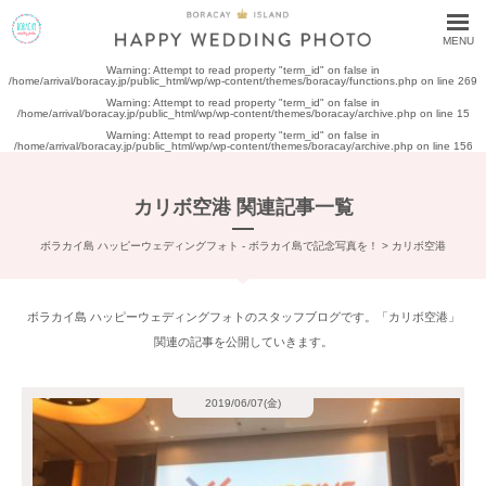
MENU
Warning
: Attempt to read property "term_id" on false in
/home/arrival/boracay.jp/public_html/wp/wp-content/themes/boracay/functions.php
on line
269
Warning
: Attempt to read property "term_id" on false in
/home/arrival/boracay.jp/public_html/wp/wp-content/themes/boracay/archive.php
on line
15
Warning
: Attempt to read property "term_id" on false in
/home/arrival/boracay.jp/public_html/wp/wp-content/themes/boracay/archive.php
on line
156
カリボ空港 関連記事一覧
ボラカイ島 ハッピーウェディングフォト - ボラカイ島で記念写真を！
>
カリボ空港
ボラカイ島 ハッピーウェディングフォトのスタッフブログです。「カリボ空港」
関連の記事を公開していきます。
2019/06/07(金)