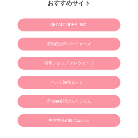
M様 2025年12月or2026年2月
おすすめサイト
ウェディングフォトお問い合わせありがとうございます。
2025.06.23
N様 2025年7月 ウェディングフォト・動画・ドローンご予約ありがとうございま
す。
DEPARTURES, INC.
2025.03.07
M様 2025年4月 ウェディングフォトお問い合わせありがとうございます。
不動産のデパーチャーズ
2024.01.01
英語やタガログ語を話せる方向けプラン【 カメラマン＆ヘアメイクのみの手配と
なりますので、衣装などは全てお客様でご用意ください。128,000円(税別)】
携帯ショップ テレウェーブ
2025.01.01
新年のご挨拶
ハンコ卸売センター
謹んで新年のご挨拶を申し上げます。
旧年中は格別のご支援、ご愛顧を賜り、心より御礼申し上げます。
新しい年が、皆さまにとりまして、幸多き年となりますよう心よりお祈り申し上げ
るとともに、本年も変わらぬご支援を賜りますようお願い申し上げます。
2025年1月1日
ボラカイウェディングフォト一同
iPhone修理のリペアくん
2025.01.22
N様 2025年3月 ウェディングフォトご予約ありがとうございます。
中古携帯の白ロムくん
2024.09.02
S様 2025年3月 ウェディングフォトご予約ありがとうございます。