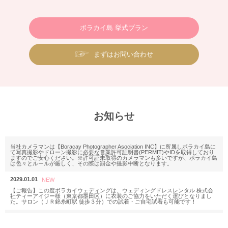
ボラカイ島 挙式プラン
まずはお問い合わせ
お知らせ
当社カメラマンは【Boracay Photographer Asociation INC】に所属しボラカイ島に
て写真撮影やドローン撮影に必要な営業許可証明書(PERMIT)やIDを取得しており
ますのでご安心ください。※許可証未取得のカメラマンも多いですが、ボラカイ島
は色々とルールが厳しく、その際は罰金や撮影中断となります。
2029.01.01
【ご報告】この度ボラカイウェディングは、ウェディングドレスレンタル 株式会
社ティーアイジー様（東京都墨田区）に衣装のご協力をいただく運びとなりまし
た。サロン（ＪＲ錦糸町駅 徒歩３分）での試着・ご自宅試着も可能です！
2025.11.18