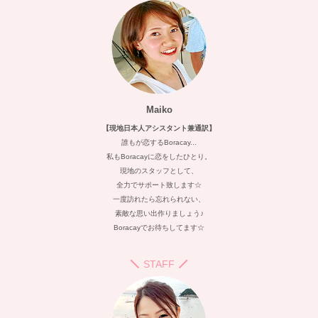
Maiko
【現地日本人アシスタント兼通訳】
誰もが恋するBoracay...
私もBoracayに恋をしたひとり。
現地のスタッフとして、
全力でサポート致します☆
一度訪れたら忘れられない、
素敵な思い出作りましょう♪
Boracayでお待ちしてます☆
STAFF