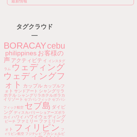
最新情報
タグクラウド
BORACAY
cebu
philippines
お客様の
声
アクティビティ
インスタグ
ウェディング
ラム
ウェディングフ
ォト
カップル
カップルフ
ォト
シャングリラ
サンドアート
ホテル
シャングリラホテルボラカ
イリゾート
セブパシフィック
セブパシ
セブ島
ダイビ
フィック航空
ング
ディスカバリーショアーズボラ
ハワイウェディング
ハワイ
カイ
ファミリー
ファミリーフ
ビーチ
フィリピン
ォト
フ
プカシェルビ
ィリピン航空
フジテレビ