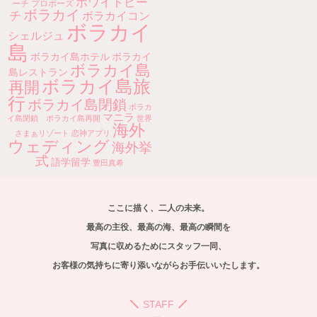
ホワイトビー
ーチ
プロポーズ
ボラカイ
チ
ボラカイコン
ボラカイ
シェルジュ
島
ボラカイ島ホテル
ボラカイ
ボラカイ島
島レストラン
ボラカイ島旅
再開
行
ボラカイ島閉鎖
ボラカ
マニラ
イ島閉鎖 ボラカイ島再開
世界
海外
さまぁリゾート
恋神アプリ
ウェディング
海外挙
式
語学留学
豊田真希
ここに描く、二人の未来。
最高の主役、最高の海、最高の瞬間を
写真に収めるためにスタッフ一同、
お客様の気持ちに寄り添いながらお手伝いいたします。
STAFF