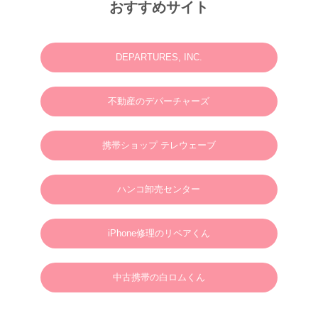
M様 2025年12月or2026年2月
おすすめサイト
ウェディングフォトお問い合わせありがとうございます。
2025.06.23
N様 2025年7月 ウェディングフォト・動画・ドローンご予約ありがとうございま
す。
DEPARTURES, INC.
2025.03.07
M様 2025年4月 ウェディングフォトお問い合わせありがとうございます。
不動産のデパーチャーズ
2024.01.01
英語やタガログ語を話せる方向けプラン【 カメラマン＆ヘアメイクのみの手配と
なりますので、衣装などは全てお客様でご用意ください。128,000円(税別)】
携帯ショップ テレウェーブ
2025.01.01
新年のご挨拶
ハンコ卸売センター
謹んで新年のご挨拶を申し上げます。
旧年中は格別のご支援、ご愛顧を賜り、心より御礼申し上げます。
新しい年が、皆さまにとりまして、幸多き年となりますよう心よりお祈り申し上げ
るとともに、本年も変わらぬご支援を賜りますようお願い申し上げます。
2025年1月1日
ボラカイウェディングフォト一同
iPhone修理のリペアくん
2025.01.22
N様 2025年3月 ウェディングフォトご予約ありがとうございます。
中古携帯の白ロムくん
2024.09.02
S様 2025年3月 ウェディングフォトご予約ありがとうございます。