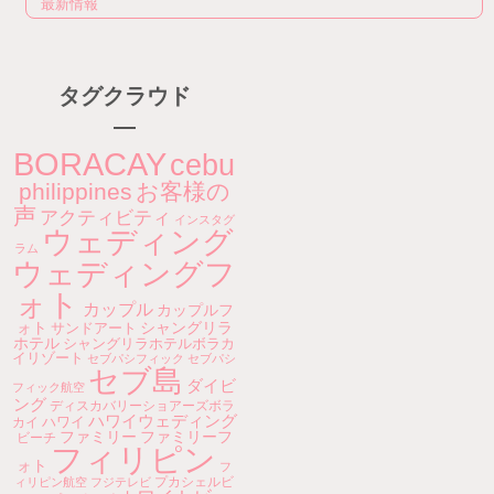
最新情報
タグクラウド
BORACAY
cebu
philippines
お客様の
声
アクティビティ
インスタグ
ウェディング
ラム
ウェディングフ
ォト
カップル
カップルフ
ォト
シャングリラ
サンドアート
ホテル
シャングリラホテルボラカ
イリゾート
セブパシフィック
セブパシ
セブ島
ダイビ
フィック航空
ング
ディスカバリーショアーズボラ
ハワイウェディング
ハワイ
カイ
ファミリー
ファミリーフ
ビーチ
フィリピン
ォト
フ
プカシェルビ
ィリピン航空
フジテレビ