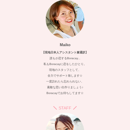
Maiko
【現地日本人アシスタント兼通訳】
誰もが恋するBoracay...
私もBoracayに恋をしたひとり。
現地のスタッフとして、
全力でサポート致します☆
一度訪れたら忘れられない、
素敵な思い出作りましょう♪
Boracayでお待ちしてます☆
STAFF