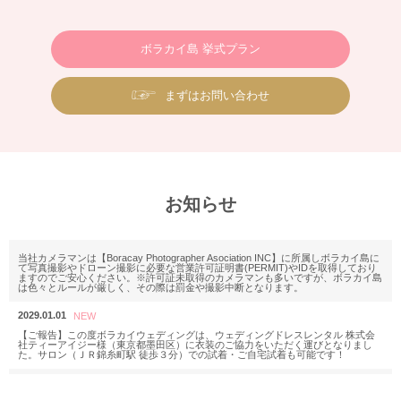
ボラカイ島 挙式プラン
まずはお問い合わせ
お知らせ
当社カメラマンは【Boracay Photographer Asociation INC】に所属しボラカイ島に
て写真撮影やドローン撮影に必要な営業許可証明書(PERMIT)やIDを取得しており
ますのでご安心ください。※許可証未取得のカメラマンも多いですが、ボラカイ島
は色々とルールが厳しく、その際は罰金や撮影中断となります。
2029.01.01
【ご報告】この度ボラカイウェディングは、ウェディングドレスレンタル 株式会
社ティーアイジー様（東京都墨田区）に衣装のご協力をいただく運びとなりまし
た。サロン（ＪＲ錦糸町駅 徒歩３分）での試着・ご自宅試着も可能です！
2025.11.18