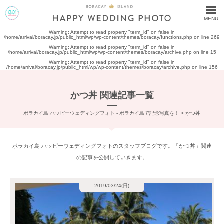
MENU
Warning
: Attempt to read property "term_id" on false in
/home/arrival/boracay.jp/public_html/wp/wp-content/themes/boracay/functions.php
on line
269
Warning
: Attempt to read property "term_id" on false in
/home/arrival/boracay.jp/public_html/wp/wp-content/themes/boracay/archive.php
on line
15
Warning
: Attempt to read property "term_id" on false in
/home/arrival/boracay.jp/public_html/wp/wp-content/themes/boracay/archive.php
on line
156
かつ丼 関連記事一覧
ボラカイ島 ハッピーウェディングフォト - ボラカイ島で記念写真を！
>
かつ丼
ボラカイ島 ハッピーウェディングフォトのスタッフブログです。「かつ丼」関連
の記事を公開していきます。
2019/03/24(日)