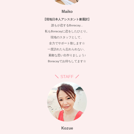
Maiko
【現地日本人アシスタント兼通訳】
誰もが恋するBoracay...
私もBoracayに恋をしたひとり。
現地のスタッフとして、
全力でサポート致します☆
一度訪れたら忘れられない、
素敵な思い出作りましょう♪
Boracayでお待ちしてます☆
STAFF
Kozue