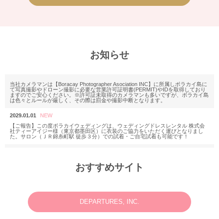
お知らせ
当社カメラマンは【Boracay Photographer Asociation INC】に所属しボラカイ島に
て写真撮影やドローン撮影に必要な営業許可証明書(PERMIT)やIDを取得しており
ますのでご安心ください。※許可証未取得のカメラマンも多いですが、ボラカイ島
は色々とルールが厳しく、その際は罰金や撮影中断となります。
2029.01.01
【ご報告】この度ボラカイウェディングは、ウェディングドレスレンタル 株式会
社ティーアイジー様（東京都墨田区）に衣装のご協力をいただく運びとなりまし
た。サロン（ＪＲ錦糸町駅 徒歩３分）での試着・ご自宅試着も可能です！
2025.11.18
M様 2025年12月or2026年2月
おすすめサイト
ウェディングフォトお問い合わせありがとうございます。
2025.06.23
N様 2025年7月 ウェディングフォト・動画・ドローンご予約ありがとうございま
す。
DEPARTURES, INC.
2025.03.07