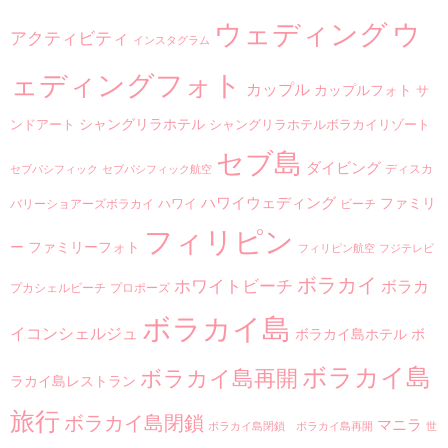
ウ
ウェディング
アクティビティ
インスタグラム
ェディングフォト
カップル
カップルフォト
サ
シャングリラホテル
ンドアート
シャングリラホテルボラカイリゾート
セブ島
ダイビング
ディスカ
セブパシフィック
セブパシフィック航空
ハワイウェディング
ファミリ
ハワイ
バリーショアーズボラカイ
ビーチ
フィリピン
ー
ファミリーフォト
フィリピン航空
フジテレビ
ボラカイ
ホワイトビーチ
ボラカ
プカシェルビーチ
プロポーズ
ボラカイ島
イコンシェルジュ
ボラカイ島ホテル
ボ
ボラカイ島
ボラカイ島再開
ラカイ島レストラン
旅行
ボラカイ島閉鎖
マニラ
ボラカイ島閉鎖 ボラカイ島再開
世