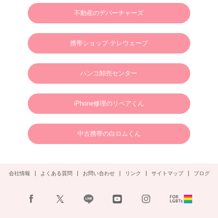
M様 2025年4月 ウェディングフォトお問い合わせありがとうございます。
不動産のデパーチャーズ
2024.01.01
英語やタガログ語を話せる方向けプラン【 カメラマン＆ヘアメイクのみの手配と
なりますので、衣装などは全てお客様でご用意ください。128,000円(税別)】
携帯ショップ テレウェーブ
2025.01.01
新年のご挨拶
ハンコ卸売センター
謹んで新年のご挨拶を申し上げます。
旧年中は格別のご支援、ご愛顧を賜り、心より御礼申し上げます。
新しい年が、皆さまにとりまして、幸多き年となりますよう心よりお祈り申し上げ
るとともに、本年も変わらぬご支援を賜りますようお願い申し上げます。
2025年1月1日
ボラカイウェディングフォト一同
iPhone修理のリペアくん
2025.01.22
N様 2025年3月 ウェディングフォトご予約ありがとうございます。
中古携帯の白ロムくん
2024.09.02
S様 2025年3月 ウェディングフォトご予約ありがとうございます。
会社情報
よくある質問
お問い合わせ
リンク
サイトマップ
ブログ
2024.08.30
S様 2024年11月2日(土)ウェディングフォトご予約ありがとうございます。
2024.08.23