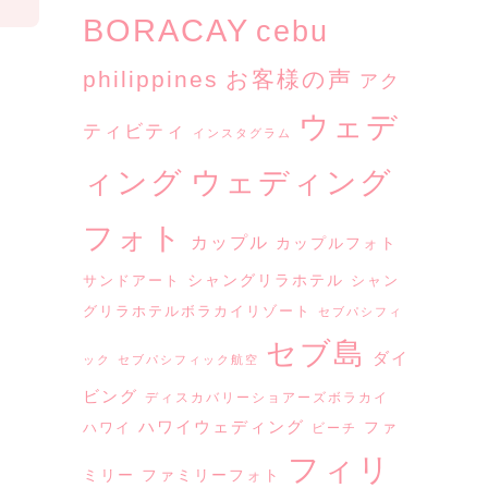
BORACAY
cebu
philippines
お客様の声
アク
ウェデ
ティビティ
インスタグラム
ウェディング
ィング
フォト
カップル
カップルフォト
シャングリラホテル
サンドアート
シャン
グリラホテルボラカイリゾート
セブパシフィ
セブ島
ダイ
ック
セブパシフィック航空
ビング
ディスカバリーショアーズボラカイ
ハワイウェディング
ファ
ハワイ
ビーチ
フィリ
ミリー
ファミリーフォト