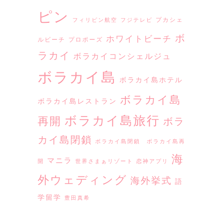
ピン
プカシェ
フィリピン航空
フジテレビ
ボ
ホワイトビーチ
ルビーチ
プロポーズ
ラカイ
ボラカイコンシェルジュ
ボラカイ島
ボラカイ島ホテル
ボラカイ島
ボラカイ島レストラン
ボラカイ島旅行
再開
ボラ
カイ島閉鎖
ボラカイ島閉鎖 ボラカイ島再
海
マニラ
開
世界さまぁリゾート
恋神アプリ
外ウェディング
海外挙式
語
学留学
豊田真希